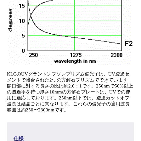
MGT3E-5
5
.623
MGT3E-8
8
.748
MGT3E-10
10
.873
MGT3E-12
12
.998
MGT3E-14
14
1.123
MGT3E-16
16
1.373
KLCのUVグラントンプソンプリズム偏光子は、UV透過セ
MGT3E-20
20
1.623
メントで接合された2つの方解石プリズムでできています。
開口部に対する長さの比は約2.0：1です。250nmで50%以上
の透過率を持つ厚さ10mmの方解石プレートは、UVでの使
用に適応しております。250nm以下では、透過カットオフ
波長は結晶ごとに異なります。これらの偏光子の適用波長
範囲は約250〜2300nmです。
仕様