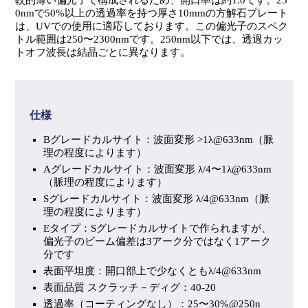
0nmで50%以上の透過率を持つ厚さ10mmの方解石プレート
は、UVでの使用に適応しております。この偏光子のスペク
トル範囲は250〜2300nmです。250nm以下では、透過カッ
トオフ波長は結晶ごとに異なります。
仕様
Bグレードカルサイト：波面変形 >1λ@633nm（脈
理の程度によります）
Aグレードカルサイト：波面変形 λ/4〜1λ@633nm
（脈理の程度によります）
Sグレードカルサイト：波面変形 λ/4@633nm（脈
理の程度によります）
Eタイプ：Sグレードカルサイトで作られますが、
偏光子のビーム偏差は3アーク分ではなく1アーク
分です
表面平坦度：開口部上で少なくともλ/4@633nm
表面品質 スクラッチ－ディグ：40-20
透過率（コーティングなし）：25〜30%@250n