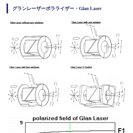
MGTYS-10
10
.748
グランレーザーポラライザー・Glan Laser
MGTYS-12
12
.873
MGTYS-15
15
1.123
MGTYS-20
20
1.373
MGTYE-8
8
.748
MGTYE-10
10
.748
MGTYE-12
12
.873
MGTYE-15
15
1.123
MGTYE-20
20
1.373