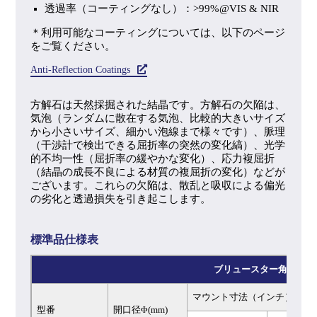
透過率（コーティングなし）：>99%@VIS & NIR
＊利用可能なコーティングについては、以下のページ
をご覧ください。
Anti-Reflection Coatings
方解石は天然採掘された結晶です。方解石の欠陥は、
気泡（ランダムに散在する気泡、比較的大きいサイズ
から小さいサイズ、細かい泡線まで様々です）、脈理
（干渉計で検出できる屈折率の突然の変化縞）、光学
的不均一性（屈折率の緩やかな変化）、応力複屈折
（結晶の成長不良による材質の複屈折の変化）などが
ございます。これらの欠陥は、散乱と吸収による偏光
の劣化と透過損失を引き起こします。
標準品仕様表
ブリュースター角ポララ
マウント寸法（インチ）
型番
開口径Φ(mm)