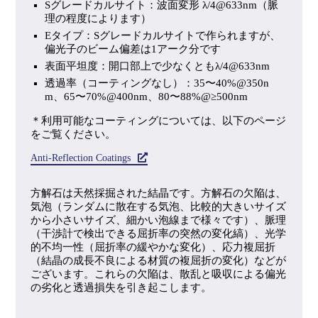
Sグレードカルサイト：波面変形 λ/4@633nm（脈
理の程度によります）
Eタイプ：Sグレードカルサイトで作られますが、
偏光子のビーム偏差は1アーク分です
表面平坦度：開口部上で少なくともλ/4@633nm
透過率（コーティングなし）：35〜40%@350n
m、65〜70%@400nm、80〜88%@≥500nm
＊利用可能なコーティングについては、以下のページ
をご覧ください。
Anti-Reflection Coatings
方解石は天然採掘された結晶です。方解石の欠陥は、
気泡（ランダムに散在する気泡、比較的大きいサイズ
から小さいサイズ、細かい泡線まで様々です）、脈理
（干渉計で検出できる屈折率の突然の変化縞）、光学
的不均一性（屈折率の緩やかな変化）、応力複屈折
（結晶の成長不良による材質の複屈折の変化）などが
ございます。これらの欠陥は、散乱と吸収による偏光
の劣化と透過損失を引き起こします。