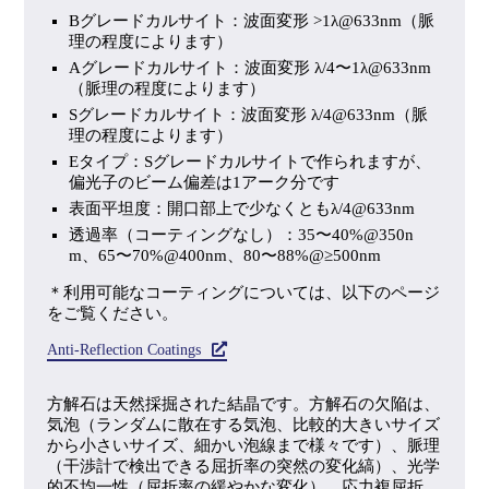
Bグレードカルサイト：波面変形 >1λ@633nm（脈
理の程度によります）
Aグレードカルサイト：波面変形 λ/4〜1λ@633nm
（脈理の程度によります）
Sグレードカルサイト：波面変形 λ/4@633nm（脈
理の程度によります）
Eタイプ：Sグレードカルサイトで作られますが、
偏光子のビーム偏差は1アーク分です
表面平坦度：開口部上で少なくともλ/4@633nm
透過率（コーティングなし）：35〜40%@350n
m、65〜70%@400nm、80〜88%@≥500nm
＊利用可能なコーティングについては、以下のページ
をご覧ください。
Anti-Reflection Coatings
方解石は天然採掘された結晶です。方解石の欠陥は、
気泡（ランダムに散在する気泡、比較的大きいサイズ
から小さいサイズ、細かい泡線まで様々です）、脈理
（干渉計で検出できる屈折率の突然の変化縞）、光学
的不均一性（屈折率の緩やかな変化）、応力複屈折