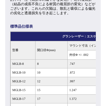
（結晶の成長不良による材質の複屈折の変化）などが
ございます。これらの欠陥は、散乱と吸収による偏光
の劣化と透過損失を引き起こします。
標準品仕様表
グランレーザー：エスケープウ
マウント寸法（インチ）
型番
開口径Φ(mm)
外径Φ +/- .002
L 
MGLB-8
8
.747
.7
MGLB-10
10
.872
.8
MGLB-12
12
.997
1.
MGLB-15
15
1.247
1.
MGLB-17
17
1.372
1.