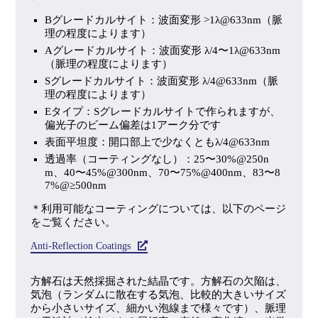
Bグレードカルサイト：波面変形 >1λ@633nm（脈
理の程度によります）
Aグレードカルサイト：波面変形 λ/4〜1λ@633nm
（脈理の程度によります）
Sグレードカルサイト：波面変形 λ/4@633nm（脈
理の程度によります）
Eタイプ：Sグレードカルサイトで作られますが、
偏光子のビーム偏差は1アーク分です
表面平坦度：開口部上で少なくともλ/4@633nm
透過率（コーティングなし）：25〜30%@250n
m、40〜45%@300nm、70〜75%@400nm、83〜8
7%@≥500nm
＊利用可能なコーティングについては、以下のページ
をご覧ください。
Anti-Reflection Coatings
方解石は天然採掘された結晶です。方解石の欠陥は、
気泡（ランダムに散在する気泡、比較的大きいサイズ
から小さいサイズ、細かい泡線まで様々です）、脈理