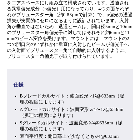
をエアスペースにし組み立て構成されています。透過され
る異常偏光成分（p偏光）用になっており、4つの面それぞ
れがブリュースター角（約0.83µmで計算）で、p偏光の透過
損失が実質的にゼロになるように設計されています。入射
角が垂直ではないため、透過ビームは、開口径5mmと10mm
のブリュースター角偏光子に対してはそれぞれ約6mmと11
mmのビーム変位を受けます。マウントには、マウントの2
つの開口穴のいずれかに垂直に入射したビームが偏光子へ
の入射面でブリュースター角で自動的に入射するように、
ブリュースター角偏光子が取り付けられています。
仕様
Bグレードカルサイト：波面変形 >1λ@633nm（脈
理の程度によります）
Aグレードカルサイト：波面変形 λ/4〜1λ@633nm
（脈理の程度によります）
Sグレードカルサイト：波面変形 λ/4@633nm（脈
理の程度によります）
表面平坦度：開口部上で少なくともλ/4@633nm