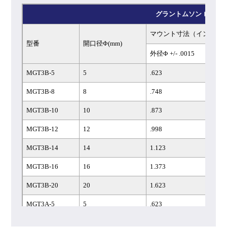
MGT25A-8
8
.748
グラントムソン ロング
MGT25A-10
10
.873
マウント寸法（インチ）
型番
開口径Φ(mm)
MGT25B-12
12
.998
外径Φ +/- .0015
MGT25A-14
14
1.123
MGT3B-5
5
.623
MGT25A-16
16
1.373
MGT3B-8
8
.748
MGT25A-20
20
1.623
MGT3B-10
10
.873
MGT25S-5
5
.623
MGT3B-12
12
.998
MGT25S-8
8
.748
MGT3B-14
14
1.123
MGT25S-10
10
.873
MGT3B-16
16
1.373
MGT25S-12
12
.998
MGT3B-20
20
1.623
MGT25S-14
14
1.123
MGT3A-5
5
.623
MGT25S-16
16
1.373
MGT3A-8
8
.748