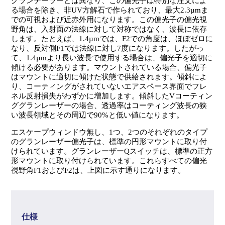
グランテーラーとは異なり、この偏光子は特別な注文によ
る場合を除き、非UV方解石で作られており、最大2.3µmま
での可視および近赤外用になります。この偏光子の偏光視
野角は、入射面の法線に対して対称ではなく、波長に依存
します。たとえば、1.4µmでは、F2での角度は、ほぼゼロに
なり、反対側F1では法線に対し7度になります。したがっ
て、1.4µmより長い波長で使用する場合は、偏光子を適切に
傾ける必要があります。マウントされている場合、偏光子
はマウントに適切に傾けた状態で供給されます。傾斜によ
り、コーティングがされていないエアスペース界面でフレ
ネル反射損失がわずかに増加します。傾斜したVコーティン
ググランレーザーの場合、透過率はコーティング波長の狭
い波長領域とその周辺で90%と低い値になります。
エスケープウィンドウ無し、1つ、2つのそれぞれのタイプ
のグランレーザー偏光子は、標準の円形マウントに取り付
けられています。グランレーザーQスイッチは、標準の正方
形マウントに取り付けられています。これらすべての偏光
視野角F1およびF2は、上図に示す通りになります。
仕様