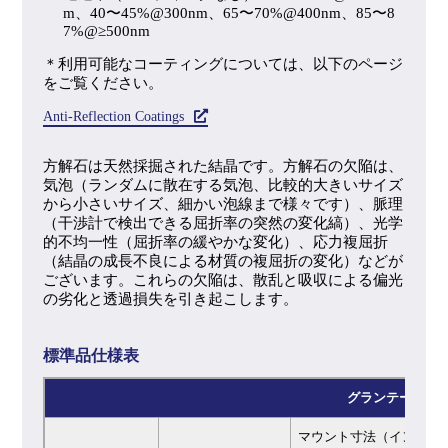
m、40〜45%@300nm、65〜70%@400nm、85〜8
7%@≥500nm
＊利用可能なコーティングについては、以下のページ
をご覧ください。
Anti-Reflection Coatings
方解石は天然採掘された結晶です。方解石の欠陥は、
気泡（ランダムに散在する気泡、比較的大きいサイズ
から小さいサイズ、細かい泡線まで様々です）、脈理
（干渉計で検出できる屈折率の突然の変化縞）、光学
的不均一性（屈折率の緩やかな変化）、応力複屈折
（結晶の成長不良による材質の複屈折の変化）などが
ございます。これらの欠陥は、散乱と吸収による偏光
の劣化と透過損失を引き起こします。
標準品仕様表
グランテーラー
マウント寸法（インチ）