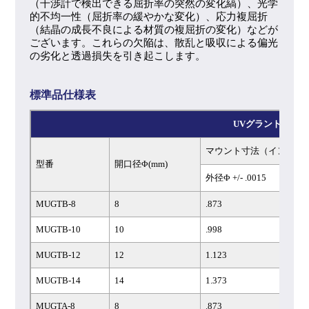
（干渉計で検出できる屈折率の突然の変化縞）、光学
的不均一性（屈折率の緩やかな変化）、応力複屈折
（結晶の成長不良による材質の複屈折の変化）などが
ございます。これらの欠陥は、散乱と吸収による偏光
の劣化と透過損失を引き起こします。
標準品仕様表
UVグラントムソン
マウント寸法（インチ）
型番
開口径Φ(mm)
外径Φ +/- .0015
MUGTB-8
8
.873
MUGTB-10
10
.998
MUGTB-12
12
1.123
MUGTB-14
14
1.373
MUGTA-8
8
.873