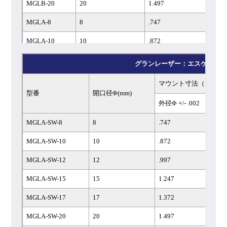
MGLB-20
20
1.497
1.
MGLA-8
8
.747
.7
MGLA-10
10
.872
.8
MGLA-12
12
.997
1.
グランレーザー：エスケープウ
MGLA-15
15
1.247
1.
マウント寸法（インチ
型番
開口径Φ(mm)
MGLA-17
17
1.372
1.
外径Φ +/- .002
MGLA-20
20
1.497
1.
MGLA-SW-8
8
.747
MGLA-SW-10
10
.872
MGLA-SW-12
12
.997
MGLA-SW-15
15
1.247
MGLA-SW-17
17
1.372
MGLA-SW-20
20
1.497