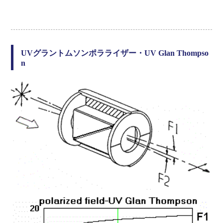
MGT25S-20
20
1.623
MGT3A-10
10
.873
MGT25E-5
5
.623
MGT3A-12
12
.998
MGT25E-8
8
.748
MGT3A-14
14
1.123
UVグラントムソンポラライザー・UV Glan Thompso
n
MGT25E-10
10
.873
MGT3A-16
16
1.373
MGT25E-12
12
.998
MGT3A-20
20
1.623
MGT25E-14
14
1.123
MGT3S-5
5
.623
MGT25E-16
16
1.373
MGT3S-8
8
.748
MGT25E-20
20
1.623
MGT3S-10
10
.873
MGT3S-12
12
.998
MGT3S-14
14
1.123
MGT3S-16
16
1.373
MGT3S-20
20
1.623