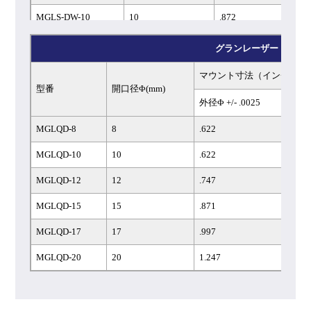
MGLS-DW-10
10
.872
MGLS-DW-12
12
.997
グランレーザー：Qス
MGLS-DW-15
15
1.247
マウント寸法（インチ）
型番
開口径Φ(mm)
MGLS-DW-17
17
1.372
外径Φ +/- .0025
L +
MGLS-DW-20
20
1.497
MGLQD-8
8
.622
.87
MGLQD-10
10
.622
.87
MGLQD-12
12
.747
1.0
MGLQD-15
15
.871
1.1
MGLQD-17
17
.997
1.3
MGLQD-20
20
1.247
1.5