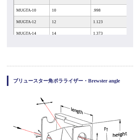
MUGTA-10
10
.998
MUGTA-12
12
1.123
MUGTA-14
14
1.373
MUGTS-8
8
.873
MUGTS-10
10
.998
MUGTS-12
12
1.123
MUGTS-14
14
1.373
ブリュースター角ポラライザー・Brewster angle