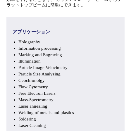
ラットトップビームに簡単にできます。
アプリケーション
Holography
Information processing
Marking and Engraving
Illumination
Particle Image Velocimetry
Particle Size Analyzing
Geochronolgy
Flow Cytometry
Free Electron Lasers
Mass-Spectrometry
Laser annealing
Welding of metals and plastics
Soldering
Laser Cleaning