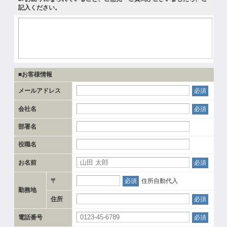
記入ください。
■お客様情報
メールアドレス
必須
会社名
必須
部署名
役職名
お名前
必須
〒
必須
住所自動代入
勤務地
住所
必須
電話番号
必須